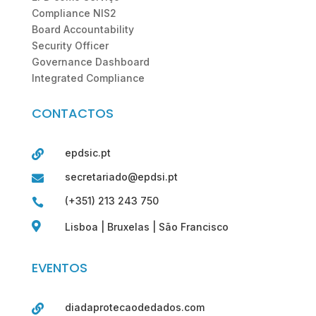
Compliance NIS2
Board Accountability
Security Officer
Governance Dashboard
Integrated Compliance
CONTACTOS
epdsic.pt

secretariado@epdsi.pt

(+351) 213 243 750


Lisboa | Bruxelas | São Francisco
EVENTOS
diadaprotecaodedados.com
